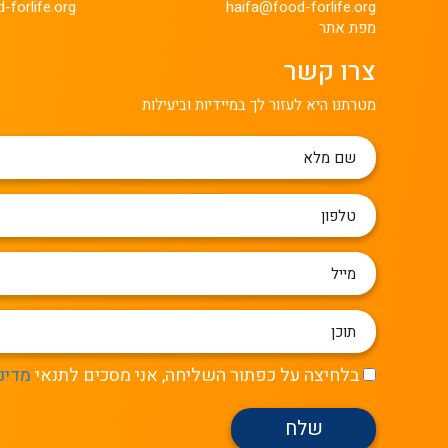
-forlife.org
haifa@food-forlife.org
מפת אתר
צרו קשר
מטרתנו היא לעזור לך במיידיות וביעילות
שם
מלא
טלפון
מייל
תוכן
בלחיצה על כפתור השליחה, אני מסכים לתנאי
מדינ
שלח
שלח