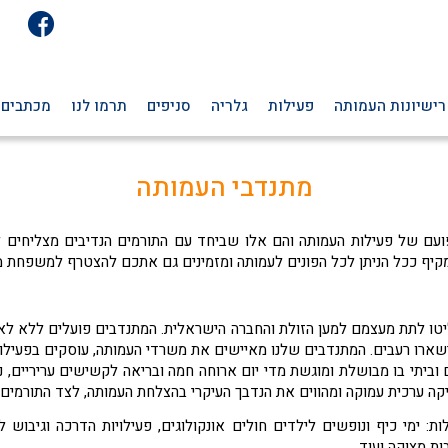
רישיונות העמותה
פעילות
גלריה
סניפים
תרמו לנו
מכתבים 
מתנדבי העמותה
ועם של פעילות העמותה והם אלו שביחד עם התורמים הנדיבים מצליחים לס
קיף ככל הניתן לכל הפונים לעמותה ומזמינים גם אתכם להצטרף למשפחת מז
יטו לתת מעצמם למען הזולת והחברה הישראלית. המתנדבים פועלים ללא לאו
ארו רעבים. המתנדבים שלנו מאיישים את משרדי העמותה, עוסקים בפעילוי
 וביתי בו מבושלת ומוגשת מדי יום ארוחה חמה ובריאה לקשישים עריריים, 
ה ערכית עמוקה ומהווים את הנדבך העיקרי בהצלחת העמותה, לצד התורמים ל
 ימי כיף ונופשים לילדים חולים אונקולוגים, פעילויות הדרכה וגיבוש ל
ת מצוקה ועוד.