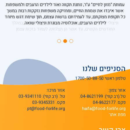
עמותת "מזון לחיים" ע"ר עומדת בחזית המאמץ הלאומי למיגור הרעב
עמותת "מזון לחיים" ע"ר, נותנת תקווה ואור לילדים הרעבים ולמשפחות
כיום, עומדת עמותת "מזון לחיים" ע"ר, בחזית העשייה הלאומית לאימוץ
והמלחמה בעוני. העמותה מאמצת משפחות שנקלעו לחרפת רעב,
משפחות נזקקות והאכלת רעבים וחסרי כל, הן מבחינת אופי תרומתה
אשר איבדו את שמחת החיים, ומחזיקה משפחות נזקקות רבות במשך
והיקף פעילותה והן מבחינת פריסתה הארצית.
משפחות אלו כוללות בתוכן אמהות חד-הוריות, משפחות קשות יום
כל תקופת מצוקתם, עד לעמידתם ברשות עצמם, תוך שימת דגש מיוחד
לילדים הרעבים, אוכלוסיה מבוגרת וניצולי שואה.
וניצולי שואה. מטרת העמותה היא במתן עזרה למשפחות במהלך
החודשים הקשים, עד אשר הן תצלחנה לעמוד בזכות עצמן.
הסניפים שלנו
טלפון ראשי 1700-50-88-50
אזור צפון:
אזור מרכז:
טל.(רב קווי): 04-8621199.
טל. (רב קווי): 03-9341110
פקס. 04-8622177
פקס. 03-9345331
pt@food-forlife.org
haifa@food-forlife.org
מפת אתר