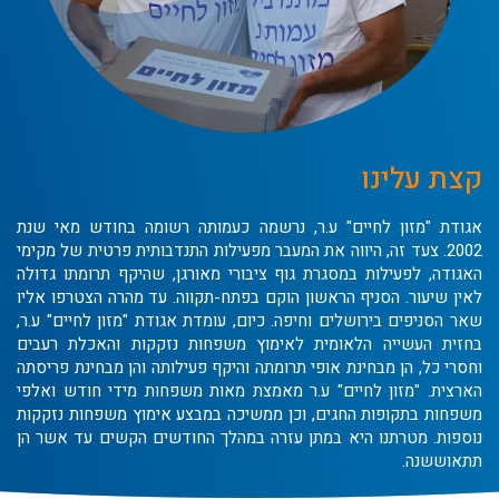
קצת עלינו
אגודת "מזון לחיים" ע.ר, נרשמה כעמותה רשומה בחודש מאי שנת
2002. צעד זה, היווה את המעבר מפעילות התנדבותית פרטית של מקימי
האגודה, לפעילות במסגרת גוף ציבורי מאורגן, שהיקף תרומתו גדולה
לאין שיעור. הסניף הראשון הוקם בפתח-תקווה. עד מהרה הצטרפו אליו
שאר הסניפים בירושלים וחיפה. כיום, עומדת אגודת "מזון לחיים" ע.ר,
בחזית העשייה הלאומית לאימוץ משפחות נזקקות והאכלת רעבים
וחסרי כל, הן מבחינת אופי תרומתה והיקף פעילותה והן מבחינת פריסתה
הארצית. "מזון לחיים" ע.ר מאמצת מאות משפחות מידי חודש ואלפי
משפחות בתקופות החגים, וכן ממשיכה במבצע אימוץ משפחות נזקקות
נוספות. מטרתנו היא במתן עזרה במהלך החודשים הקשים עד אשר הן
תתאוששנה.