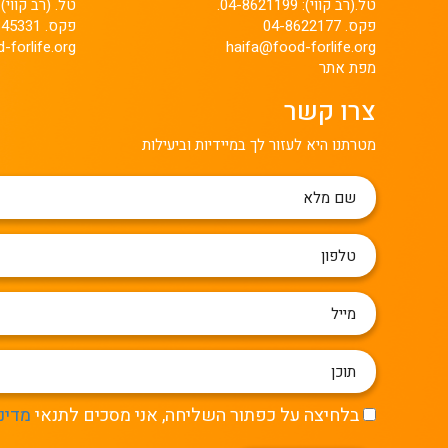
טל.(רב קווי): 04-8621199.
טל. (רב קווי): 3-9341110
פקס. 04-8622177
פקס. 03-9345331
-forlife.org
haifa@food-forlife.org
מפת אתר
צרו קשר
מטרתנו היא לעזור לך במיידיות וביעילות
שם
מלא
טלפון
מייל
תוכן
בלחיצה על כפתור השליחה, אני מסכים לתנאי
מדינ