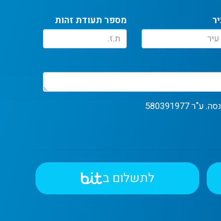
יר
מספר תעודת זהות
לתשלום ב