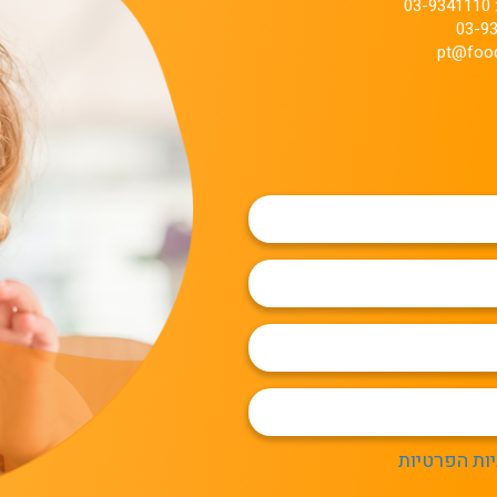
0
pt@food
יות הפרטיות